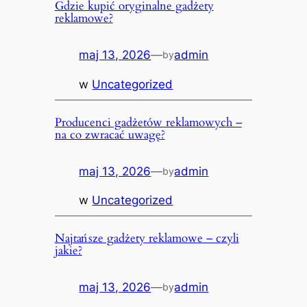
Gdzie kupić oryginalne gadżety
reklamowe?
maj 13, 2026
—
admin
by
w
Uncategorized
Producenci gadżetów reklamowych –
na co zwracać uwagę?
maj 13, 2026
—
admin
by
w
Uncategorized
Najtańsze gadżety reklamowe – czyli
jakie?
maj 13, 2026
—
admin
by