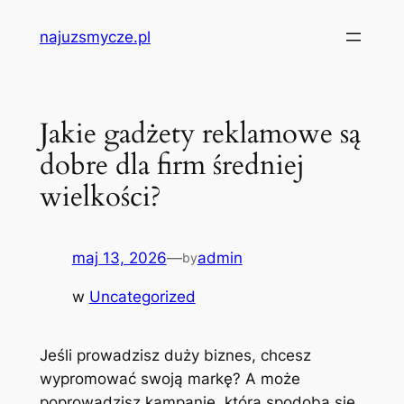
Przejdź
najuzsmycze.pl
do
treści
Jakie gadżety reklamowe są
dobre dla firm średniej
wielkości?
maj 13, 2026
—
admin
by
w
Uncategorized
Jeśli prowadzisz duży biznes, chcesz
wypromować swoją markę? A może
poprowadzisz kampanię, która spodoba się