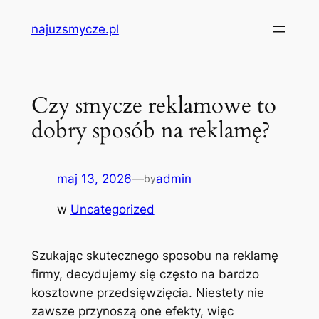
Przejdź
najuzsmycze.pl
do
treści
Czy smycze reklamowe to
dobry sposób na reklamę?
maj 13, 2026
—
admin
by
w
Uncategorized
Szukając skutecznego sposobu na reklamę
firmy, decydujemy się często na bardzo
kosztowne przedsięwzięcia. Niestety nie
zawsze przynoszą one efekty, więc